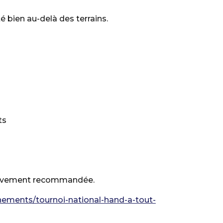
té bien au-delà des terrains.
ts
t vivement recommandée.
ements/tournoi-national-hand-a-tout-